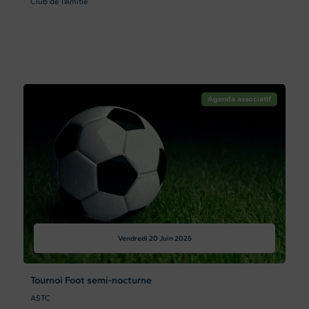
Club de l'Amitié
Agenda associatif
Vendredi 20
Juin 2025
Tournoi Foot semi-nocturne
ASTC