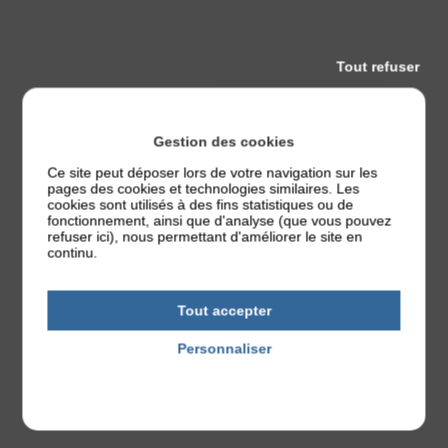
Tout refuser
Agenda communal
Gestion des cookies
Ce site peut déposer lors de votre navigation sur les
pages des cookies et technologies similaires. Les
cookies sont utilisés à des fins statistiques ou de
fonctionnement, ainsi que d'analyse (que vous pouvez
refuser ici), nous permettant d'améliorer le site en
continu.
Tout accepter
Mardi 01
Juillet 2025
Personnaliser
Balade collective du bourg
Politique de confidentialité
La commune de Chauvigné a lancé une étude prospective pour
penser l’avenir de son ...