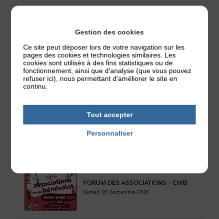
Gestion des cookies
Pique-Nique
Ce site peut déposer lors de votre navigation sur les
Jeudi 13
Août 2026
pages des cookies et technologies similaires. Les
cookies sont utilisés à des fins statistiques ou de
fonctionnement, ainsi que d'analyse (que vous pouvez
refuser ici), nous permettant d'améliorer le site en
continu.
Sanglier à la broche
Tout accepter
Samedi 29
Août 2026
Personnaliser
Politique de confidentialité
FORUM DES ASSOCIATIONS – CMB
Samedi 05
Septembre 2026