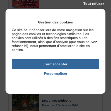
Tout refuser
Gestion des cookies
Jeux et Marche
Ce site peut déposer lors de votre navigation sur les
pages des cookies et technologies similaires. Les
Jeudi 10
Septembre 2026
cookies sont utilisés à des fins statistiques ou de
fonctionnement, ainsi que d'analyse (que vous pouvez
refuser ici), nous permettant d'améliorer le site en
continu.
Tout accepter
Sortie Château Médiéval d’Oudon
Vendredi 11
Septembre 2026
Personnaliser
Politique de confidentialité
randonnée pédestre
Dimanche 13
Septembre 2026