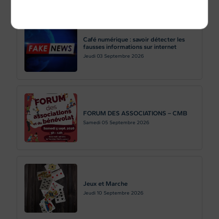
Politique de confidentialité
Café numérique : savoir détecter les
fausses informations sur internet
Jeudi 03
Septembre 2026
FORUM DES ASSOCIATIONS – CMB
Samedi 05
Septembre 2026
Jeux et Marche
Jeudi 10
Septembre 2026