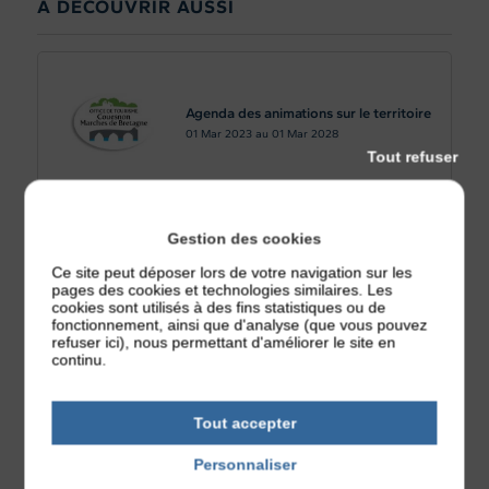
À DÉCOUVRIR AUSSI
Agenda des animations sur le territoire
01
Mar 2023
au
01
Mar 2028
Tout refuser
Gestion des cookies
Pique-Nique
Ce site peut déposer lors de votre navigation sur les
pages des cookies et technologies similaires. Les
Jeudi 13
Août 2026
cookies sont utilisés à des fins statistiques ou de
fonctionnement, ainsi que d'analyse (que vous pouvez
refuser ici), nous permettant d'améliorer le site en
continu.
Tout accepter
Sanglier à la broche
Samedi 29
Août 2026
Personnaliser