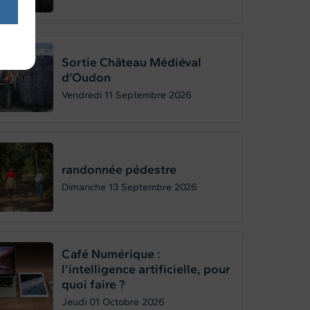
Sortie Château Médiéval
d’Oudon
Vendredi 11
Septembre 2026
randonnée pédestre
Dimanche 13
Septembre 2026
Café Numérique :
l’intelligence artificielle, pour
quoi faire ?
Jeudi 01
Octobre 2026