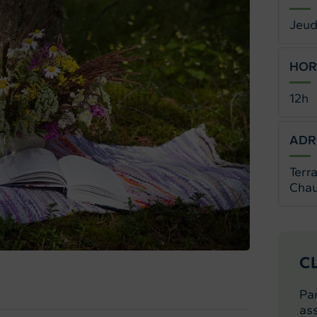
Jeud
HOR
12h
ADR
Terr
Chau
C
Pa
ass