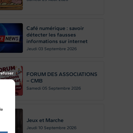
Café numérique : savoir
détecter les fausses
informations sur internet
Jeudi 03
Septembre 2026
refuser
FORUM DES ASSOCIATIONS
– CMB
Samedi 05
Septembre 2026
de
Jeux et Marche
Jeudi 10
Septembre 2026