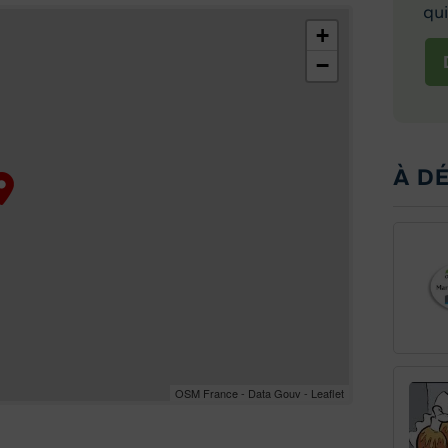
qui
+
−
À D
OSM France - Data Gouv - Leaflet