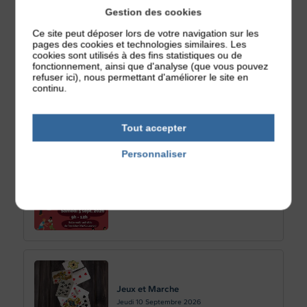
Samedi 29
Août 2026
Gestion des cookies
Ce site peut déposer lors de votre navigation sur les
pages des cookies et technologies similaires. Les
cookies sont utilisés à des fins statistiques ou de
fonctionnement, ainsi que d'analyse (que vous pouvez
refuser ici), nous permettant d'améliorer le site en
Café numérique : savoir détecter les
continu.
fausses informations sur internet
Jeudi 03
Septembre 2026
Tout accepter
Personnaliser
Politique de confidentialité
FORUM DES ASSOCIATIONS – CMB
Samedi 05
Septembre 2026
Jeux et Marche
Jeudi 10
Septembre 2026