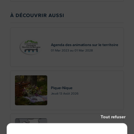
À DÉCOUVRIR AUSSI
Agenda des animations sur le territoire
01
Mar 2023
au
01
Mar 2028
Pique-Nique
Jeudi 13
Août 2026
Tout refuser
Sanglier à la broche