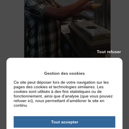
Tout refuser
Bar des sports
Gestion des cookies
11 rue du Granit – Chauvigné
Ce site peut déposer lors de votre navigation sur les
02 99 17 82 94
pages des cookies et technologies similaires. Les
lien :
Facebook
cookies sont utilisés à des fins statistiques ou de
fonctionnement, ainsi que d'analyse (que vous pouvez
refuser ici), nous permettant d'améliorer le site en
continu.
À DÉCOUVRIR AUSSI
Tout accepter