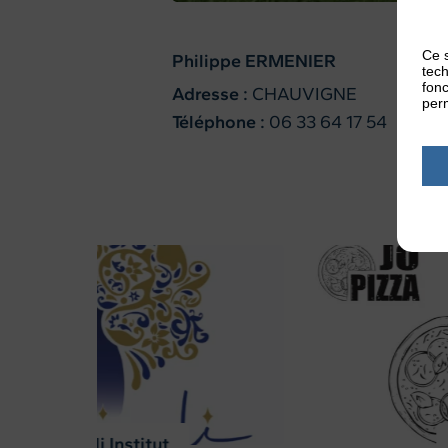
Ce s
Philippe ERMENIER
tech
fonc
Adresse :
CHAUVIGNE
perm
Téléphone :
06 33 64 17 54
ASTC – AS Tremblay-
Chauvigné