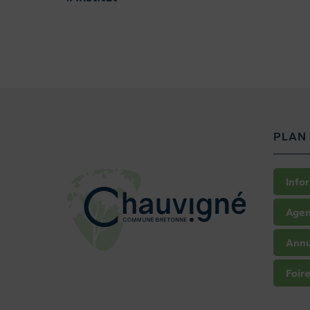
PLAN 
Info
Age
Annu
Foir