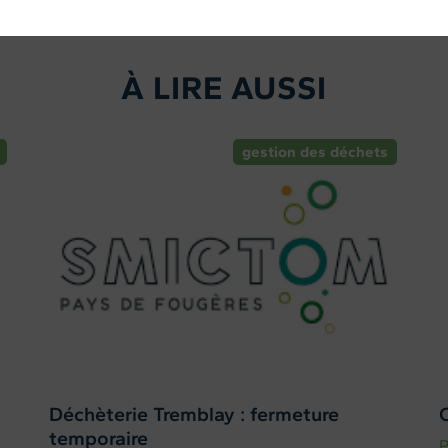
À LIRE AUSSI
gestion des déchets
Déchèterie Tremblay : fermeture
temporaire
P