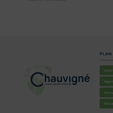
PLAN 
Info
Age
Annu
Foir