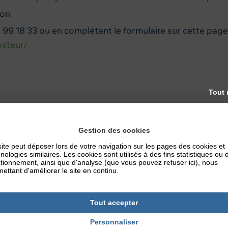
ion
 99 18 33 ou en complétant le formulaire sur cette page
osteur/
Tout 
DÉCHETERIE
Gestion des cookies
Horaires d’été : du 1er mars au 31 octobre Lu
ite peut déposer lors de votre navigation sur les pages des cookies et
vendredi 14h-18h Samedi 9h-12h | 14h-18h Ho
nologies similaires. Les cookies sont utilisés à des fins statistiques ou 
novembre au 28 février Lundi, mercredi, jeu
tionnement, ainsi que d'analyse (que vous pouvez refuser ici), nous
Samedi 9h30-12h | 14h-17h30 Coordonnées .
ettant d'améliorer le site en continu.
Découvrir sur l'annuaire
Tout accepter
Personnaliser