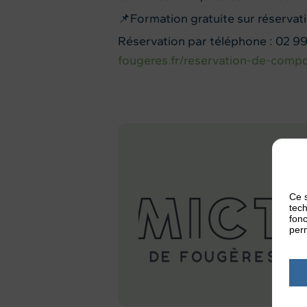
📌Formation gratuite sur réservat
Réservation par téléphone : 02 99
fougeres.fr/reservation-de-comp
Ce s
tech
fonc
perm