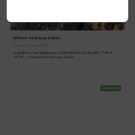
Politique de confidentialité
Maison de bourg à louer
Publié le 3 août 2026
A LOUER au 1er Septembre 2026 MAISON DE BOURG TYPE 4 –
120 m² – entièrement rénovée Située ...
Actualités