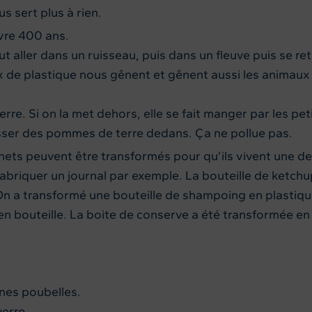
s sert plus à rien.
ivre 400 ans.
eut aller dans un ruisseau, puis dans un fleuve puis se re
de plastique nous gênent et gênent aussi les animaux qui
erre. Si on la met dehors, elle se fait manger par les pe
usser des pommes de terre dedans. Ça ne pollue pas.
ets peuvent être transformés pour qu’ils vivent une deu
briquer un journal par exemple. La bouteille de ketchup
 On a transformé une bouteille de shampoing en plastiqu
 en bouteille. La boite de conserve a été transformée e
nnes poubelles.
verre.