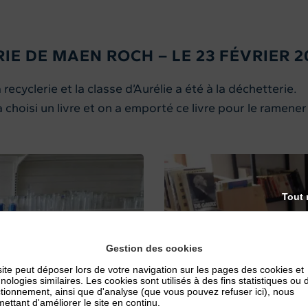
RIE DE MAEN ROCH – LE 23 FÉVRIER 2
 recyclerie et la classe d’Aurélie a été à la déchetterie.
 a choisi un livre et on a emporté ce livre pour le ramene
Tout 
Gestion des cookies
ite peut déposer lors de votre navigation sur les pages des cookies et
nologies similaires. Les cookies sont utilisés à des fins statistiques ou 
tionnement, ainsi que d'analyse (que vous pouvez refuser ici), nous
ettant d'améliorer le site en continu.