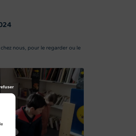
024
r chez nous, pour le regarder ou le
refuser
de