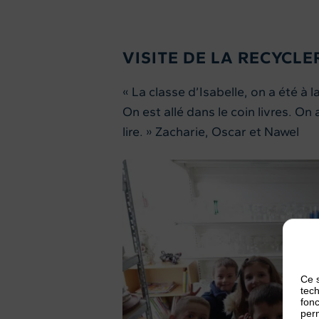
VISITE DE LA RECYCLE
« La classe d’Isabelle, on a été à la
On est allé dans le coin livres. On
lire. » Zacharie, Oscar et Nawel
Ce s
tech
fonc
perm