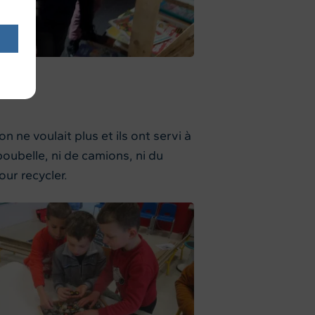
 ne voulait plus et ils ont servi à
oubelle, ni de camions, ni du
our recycler.