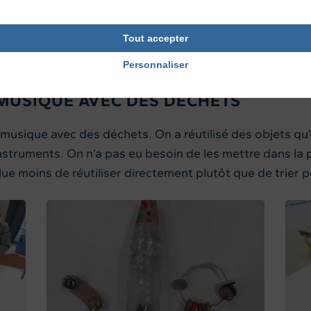
Tout accepter
Personnaliser
MUSIQUE AVEC DES DÉCHETS
usique avec des déchets. On a réutilisé des objets qu’on
struments. On n’a pas eu besoin de les mettre dans la p
llue moins de réutiliser directement plutôt que de trier p