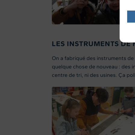
LES INSTRUMENTS DE 
On a fabriqué des instruments de m
quelque chose de nouveau : des in
centre de tri, ni des usines. Ça po