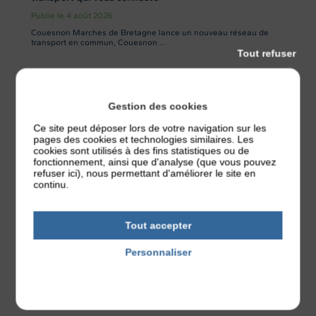
Publié le 4 août 2026
Couesnon Marches de Bretagne lance un nouveau réseau de
transport en commun, Couesnon ...
Tout refuser
Actualités
Gestion des cookies
Ce site peut déposer lors de votre navigation sur les
pages des cookies et technologies similaires. Les
cookies sont utilisés à des fins statistiques ou de
fonctionnement, ainsi que d'analyse (que vous pouvez
refuser ici), nous permettant d'améliorer le site en
continu.
Tout accepter
Personnaliser
Politique de confidentialité
Maison de bourg à louer
Publié le 3 août 2026