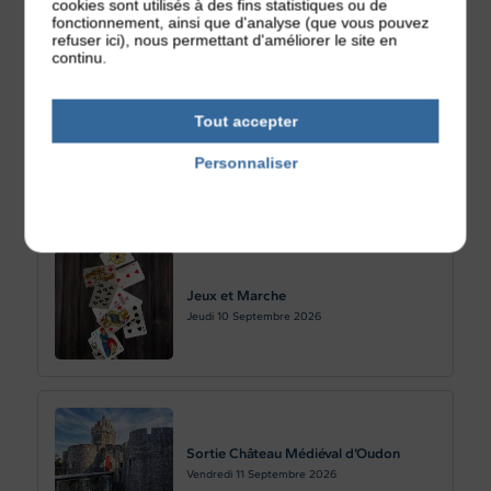
cookies sont utilisés à des fins statistiques ou de
Jeudi 03
Septembre 2026
fonctionnement, ainsi que d'analyse (que vous pouvez
refuser ici), nous permettant d'améliorer le site en
continu.
Tout accepter
FORUM DES ASSOCIATIONS – CMB
Samedi 05
Septembre 2026
Personnaliser
Politique de confidentialité
Jeux et Marche
Jeudi 10
Septembre 2026
Sortie Château Médiéval d’Oudon
Vendredi 11
Septembre 2026