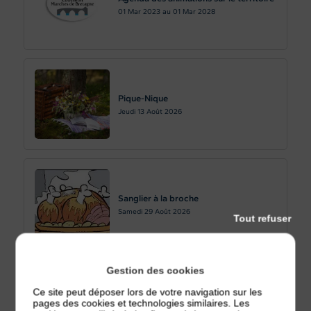
01
Mar 2023
au
01
Mar 2028
Pique-Nique
Jeudi 13
Août 2026
Sanglier à la broche
Samedi 29
Août 2026
Tout refuser
Gestion des cookies
Ce site peut déposer lors de votre navigation sur les
Café numérique : savoir détecter les
pages des cookies et technologies similaires. Les
fausses informations sur internet