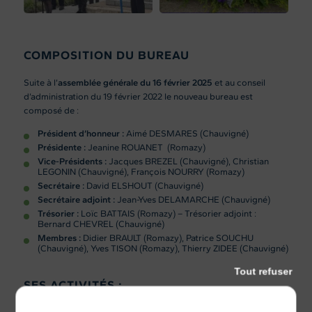
COMPOSITION DU BUREAU
Suite à l’
assemblée générale du 16 février 2025
et au conseil
d’administration du 19 février 2022 le nouveau bureau est
composé de :
Président d’honneur :
Aimé DESMARES (Chauvigné)
Présidente :
Jeanine ROUANET (Romazy)
Vice-Présidents :
Jacques BREZEL (Chauvigné), Christian
LEGONIN (Chauvigné), François NOURRY (Romazy)
Secrétaire :
David ELSHOUT (Chauvigné)
Secrétaire adjoint :
Jean-Yves DELAMARCHE (Chauvigné)
Trésorier :
Loïc BATTAIS (Romazy) – Trésorier adjoint :
Bernard CHEVREL (Chauvigné)
Membres :
Didier BRAULT (Romazy), Patrice SOUCHU
(Chauvigné), Yves TISON (Romazy), Thierry ZIDEE (Chauvigné)
Tout refuser
SES ACTIVITÉS :