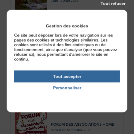
Jeudi 13
Août 2026
Tout refuser
Gestion des cookies
Ce site peut déposer lors de votre navigation sur les
Sanglier à la broche
pages des cookies et technologies similaires. Les
Samedi 29
Août 2026
cookies sont utilisés à des fins statistiques ou de
fonctionnement, ainsi que d'analyse (que vous pouvez
refuser ici), nous permettant d'améliorer le site en
continu.
Tout accepter
Café numérique : savoir détecter les
fausses informations sur internet
Personnaliser
Jeudi 03
Septembre 2026
Politique de confidentialité
FORUM DES ASSOCIATIONS – CMB
Samedi 05
Septembre 2026