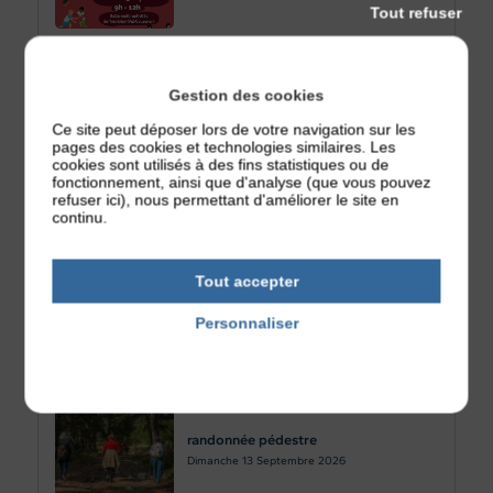
Tout refuser
Gestion des cookies
Jeux et Marche
Ce site peut déposer lors de votre navigation sur les
Jeudi 10
Septembre 2026
pages des cookies et technologies similaires. Les
cookies sont utilisés à des fins statistiques ou de
fonctionnement, ainsi que d'analyse (que vous pouvez
refuser ici), nous permettant d'améliorer le site en
continu.
Sortie Château Médiéval d’Oudon
Tout accepter
Vendredi 11
Septembre 2026
Personnaliser
Politique de confidentialité
randonnée pédestre
Dimanche 13
Septembre 2026