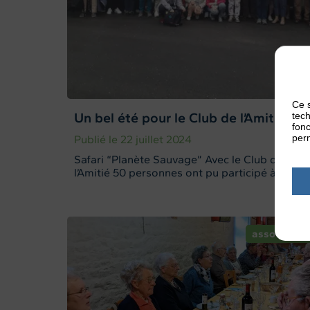
Ce s
Un bel été pour le Club de l’Amitié
tech
fonc
perm
Publié le 22 juillet 2024
Safari “Planète Sauvage” Avec le Club de
l’Amitié 50 personnes ont pu participé à la ...
association