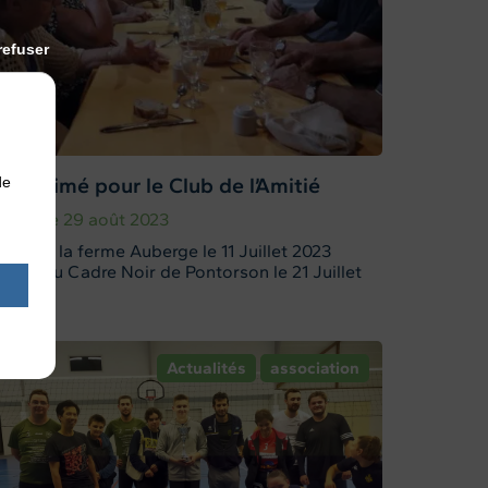
refuser
té animé pour le Club de l’Amitié
de
ublié le 29 août 2023
epas à la ferme Auberge le 11 Juillet 2023
ortie au Cadre Noir de Pontorson le 21 Juillet
.
Actualités
association