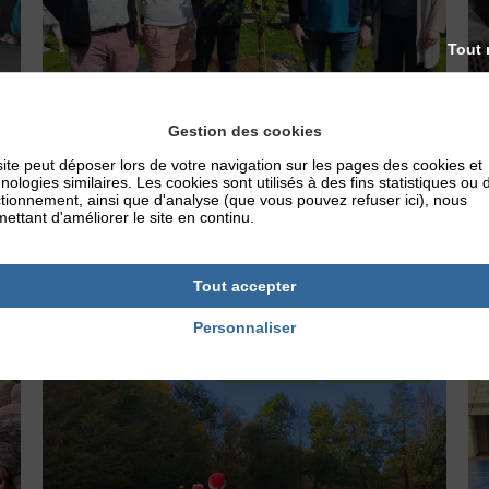
Tout 
Gestion des cookies
ite peut déposer lors de votre navigation sur les pages des cookies et
Accueil du jumelage avec Steindfeld
E
nologies similaires. Les cookies sont utilisés à des fins statistiques ou 
tionnement, ainsi que d'analyse (que vous pouvez refuser ici), nous
ettant d'améliorer le site en continu.
Publié le 15 mai 2024
P
Ce week-end de l’Ascension, nous avons reçu
R
nos amis allemands de la ville de Steinfeld ...
S
Tout accepter
..
Personnaliser
Actualités
association