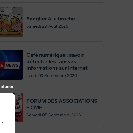
Sanglier à la broche
Samedi 29
Août 2026
Café numérique : savoir
détecter les fausses
informations sur internet
Jeudi 03
Septembre 2026
refuser
FORUM DES ASSOCIATIONS
– CMB
Samedi 05
Septembre 2026
de