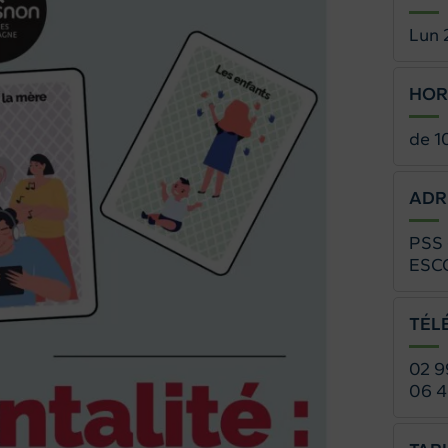
Lun 
HOR
de 1
ADR
PSS 
ESCC
TÉL
02 9
06 4