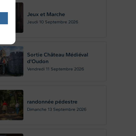
Jeux et Marche
Jeudi 10
Septembre 2026
Sortie Château Médiéval
d’Oudon
Vendredi 11
Septembre 2026
randonnée pédestre
Dimanche 13
Septembre 2026