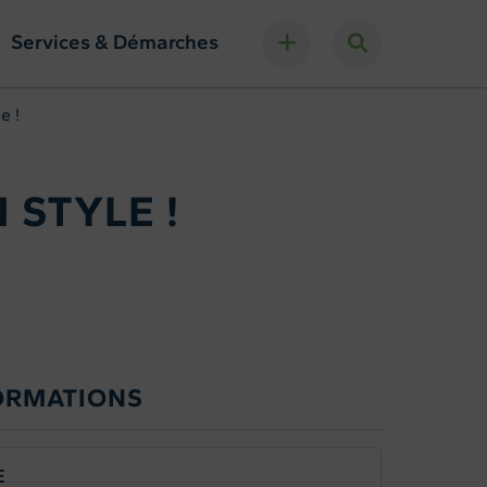
Services & Démarches
e !
 STYLE !
ORMATIONS
E