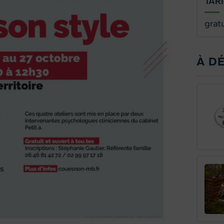
TAR
gratu
À D