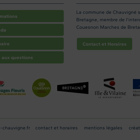
La commune de Chauvigné sit
rmations
Bretagne, membre de l'int
Couesnon Marches de Breta
nda
aire
Contact et Horaires
e aux questions
-chauvigne.fr
contact et horaires
mentions légales
créa