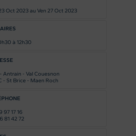
23
Oct 2023
au
Ven 27
Oct 2023
AIRES
0h30 à 12h30
ESSE
- Antrain - Val Couesnon
 - St Brice - Maen Roch
ÉPHONE
9 97 17 16
6 81 42 72