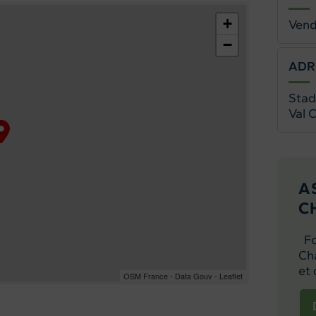
+
Vend
−
ADR
Stad
Val 
A
C
Foo
Cha
et 
OSM France - Data Gouv - Leaflet