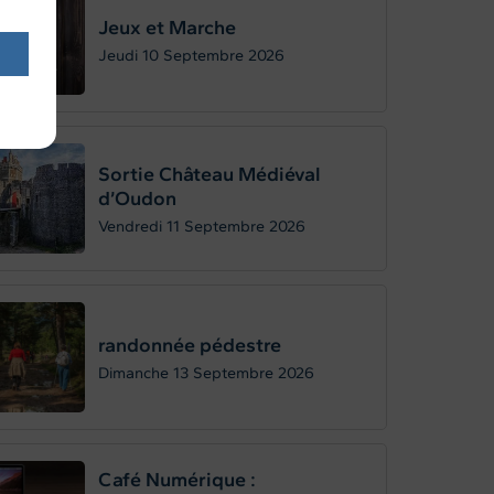
Jeux et Marche
Jeudi 10
Septembre 2026
Sortie Château Médiéval
d’Oudon
Vendredi 11
Septembre 2026
randonnée pédestre
Dimanche 13
Septembre 2026
Café Numérique :