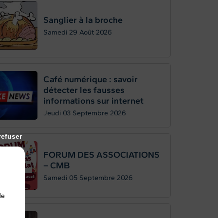
Sanglier à la broche
Samedi 29
Août 2026
Café numérique : savoir
détecter les fausses
informations sur internet
Jeudi 03
Septembre 2026
refuser
FORUM DES ASSOCIATIONS
– CMB
Samedi 05
Septembre 2026
de