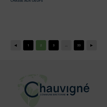
CHASSE AUX OEUFS
◀
1
2
3
…
33
▶