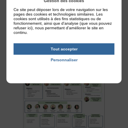
Gestion des cookies
Ce site peut déposer lors de votre navigation sur les
pages des cookies et technologies similaires. Les
cookies sont utilisés à des fins statistiques ou de
fonctionnement, ainsi que d'analyse (que vous pouvez
Lutte contre le Frelon Asiatique
refuser ici), nous permettant d'améliorer le site en
continu.
Publié le 4 mai 2026
LE FRELON ASIATIQUE Le frelon asiatique, espèce invasive et
prédateur redoutable, représente ...
Tout accepter
Personnaliser
Politique de confidentialité
Actualités